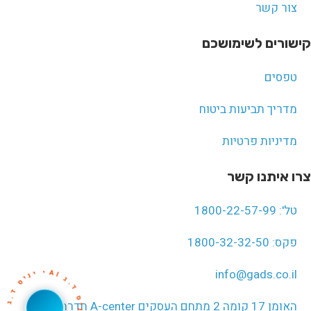
צור קשר
קישורים לשימושכם
טפסים
מדריך תביעות ביטוח
מדיניות פרטיות
צרו איתנו קשר
טל': 1800-22-57-99
פקס: 1800-32-32-50
י
נ
•
info@gads.co.il
AI
.
ד
ס
י
נ
י
•
I
.
ד סי
נ
•
A
I
ג
.
ד
י
ג
ס
האומן 17 קומה 2 מתחם העסקים A-center חדרה (לחץ