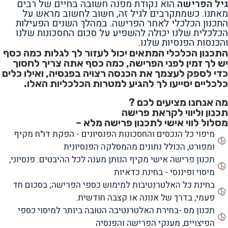
גיל הפרישה
הוא נקודת מפנה חשובה בחיים של רבים
מאתנו. כשמתקרבים לגיל זה, חשוב לחשוב מראש על
התכנון הכלכלי לאחר הפרישה. במהלך השנים הפעילות
הכלכלית שלנו יכולה להשפיע על סכום החסכונות שלנו
והכנסות הפנסיות שלנו.
התכנון הכלכלי המתאים יכול לעזור לך לגלות כמה כסף
יש לך זמין לפני הפרישה, כמה כסף אתה צריך לחסוך
כדי לספק לעצמך את הכנסה רצויה בפנסיה, ואילו כלים
כלכליים יסייעו לך להגיע למטרות הכלכליות האלו.
מה אנחנו מציעים לכם ?
תכנון וליווי לקראת פרישה
מסלול לווי אישי לתכנון פרישה מלא –
מיפוי כל הנכסים והחסכונות הפנסיונים - הפקת דו"ח מקיף
ומפורט, הכולל נתונים מהמסלקה הפנסיונית
תכנון פרישה אישי מקיף הנותן מענה לכל ההיבטים: פנסיוני,
מיסוי ופיננסי - בחינת כדאיות
בחינת כל האלטרנטיבות למימוש כספי הפרישה; בסכום חד
פעמי, בדרך של אנונה או קצבה חודשית.
תכנון מס -בחירת האלטרנטיבה הטובה ביותר למיסוי כספי
הפיצויים, מענקי הפרישה והפנסיה