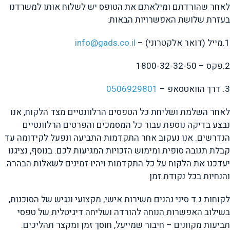
לאחר שהורדתם ומילאתם את הטופס יש לשלוח אותו למשרדנו
בעזרת שלושת האפשרויות הבאות:
1.מייל (דואר אלקטרוני) –
info@gads.co.il
2.פקס – 1800-32-32-50
3. דרך הוואטסאפ –
0506929801
לאחר השלמת ושליחת כל הטפסים הרלוונטיים מצד הלקוח, אנו
נבצע בדיקה נוספת עבור כל המסמכים והפרטים הרלוונטיים
הנדרשים. אנו נעקוב אחר התקדמות התביעה ונפעל לקידומה עד
קבלת תגובה סופית ומימוש הזכויות המגיעות לכם. בנוסף, נציגנו
יעדכנו את הלקוח על כל התקדמות ויהיו זמינים לשאלות הבהרה
והנחיות בכל נקודת זמן.
לקוחות ג.ד סיני נהנים משירות אישי, מקצועי ונגיש של הסוכנות,
בשילוב האפשרות הנוחה להורדה ושליחה דיגיטלית של טפסי
תביעות מקוונים – חיבור שמייעל, חוסך זמן ומקצר תהליכים.