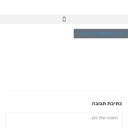
1800-22-57-99 לחצו לשיחה
gads_hero
>
כתיבת תגובה