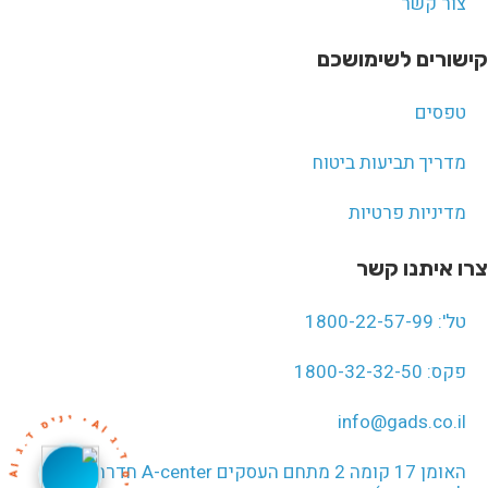
צור קשר
קישורים לשימושכם
טפסים
מדריך תביעות ביטוח
מדיניות פרטיות
צרו איתנו קשר
טל': 1800-22-57-99
פקס: 1800-32-32-50
י
info@gads.co.il
ס
•
AI
.
ד
ס
י
נ
י
•
A
I
.ד סי
•
A
I
ג
.
ד
י
נ
ג
האומן 17 קומה 2 מתחם העסקים A-center חדרה (לחץ