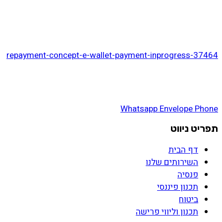
דף הבית
>
37464-repayment-concept-e-wallet-payment-inprogress
37464-repayment-concept-e-wallet-payment-inprogress
Whatsapp
Envelope
Phone
תפריט ניווט
דף הבית
השירותים שלנו
פנסיה
תכנון פיננסי
ביטוח
תכנון וליווי פרישה